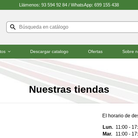
Llámenos: 93 594 92 84 /
WhatsApp: 699 155 438
search
tos
Descargar catalogo
Ofertas
Sobre n
Nuestras tiendas
El horario de d
Lun.
11:00 - 17
Mar.
11:00 - 17