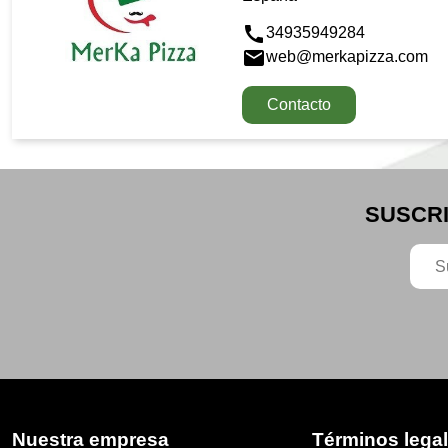

34935949284

web@merkapizza.com
Contacto
SUSCRI
Nuestra empresa
Términos lega